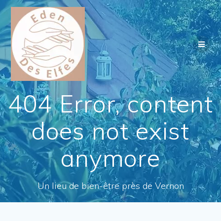
Passer
au
contenu
404 Error, content
does not exist
anymore
Un lieu de bien-être près de Vernon