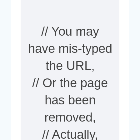
// You may
have mis-typed
the URL,
// Or the page
has been
removed,
// Actually,