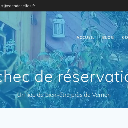
act@edendeselfes.fr
ACCUEIL
BLOG
CO
chec de réservati
Un lieu de bien-être près de Vernon