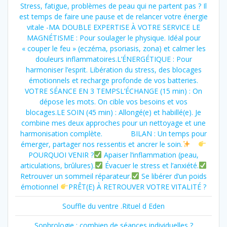
Stress, fatigue, problèmes de peau qui ne partent pas ? Il
est temps de faire une pause et de relancer votre énergie
vitale -MA DOUBLE EXPERTISE À VOTRE SERVICE LE
MAGNÉTISME : Pour soulager le physique. Idéal pour
« couper le feu » (eczéma, psoriasis, zona) et calmer les
douleurs inflammatoires.L’ÉNERGÉTIQUE : Pour
harmoniser l’esprit. Libération du stress, des blocages
émotionnels et recharge profonde de vos batteries.
VOTRE SÉANCE EN 3 TEMPSL’ÉCHANGE (15 min) : On
dépose les mots. On cible vos besoins et vos
blocages.LE SOIN (45 min) : Allongé(e) et habillé(e). Je
combine mes deux approches pour un nettoyage et une
harmonisation complète. BILAN : Un temps pour
émerger, partager nos ressentis et ancrer le soin.
POURQUOI VENIR ?
Apaiser l’inflammation (peau,
articulations, brûlures).
Évacuer le stress et l’anxiété.
Retrouver un sommeil réparateur.
Se libérer d’un poids
émotionnel
PRÊT(E) À RETROUVER VOTRE VITALITÉ ?
Souffle du ventre .Rituel d Eden
Sophrologie : combien de séances individuelles ?