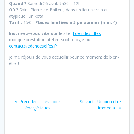
Quand ?
Samedi 26 avril, 9h30 – 12h
Où ?
Saint-Pierre-de-Bailleul, dans un lieu serein et
atypique : un kota
Tarif :
15€ –
Places limitées à 5 personnes (min. 4)
Inscrivez-vous vite sur
le site
Éden des Elfes
rubrique.prestation atelier sophrologie ou
contact@edendeselfes.fr
Je me réjouis de vous accueillir pour ce moment de bien-
être !
Navigation
Article
Article
Précédent :
Les soins
Suivant :
Un bien être
de
précédent
suivant
énergétiques
immédiat
:
:
l’article