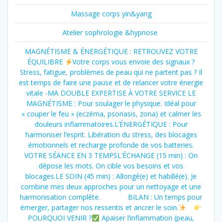
Massage corps yin&yang
Atelier sophrologie &hypnose
MAGNÉTISME & ÉNERGÉTIQUE : RETROUVEZ VOTRE
ÉQUILIBRE
Votre corps vous envoie des signaux ?
Stress, fatigue, problèmes de peau qui ne partent pas ? Il
est temps de faire une pause et de relancer votre énergie
vitale -MA DOUBLE EXPERTISE À VOTRE SERVICE LE
MAGNÉTISME : Pour soulager le physique. Idéal pour
« couper le feu » (eczéma, psoriasis, zona) et calmer les
douleurs inflammatoires.L’ÉNERGÉTIQUE : Pour
harmoniser l’esprit. Libération du stress, des blocages
émotionnels et recharge profonde de vos batteries.
VOTRE SÉANCE EN 3 TEMPSL’ÉCHANGE (15 min) : On
dépose les mots. On cible vos besoins et vos
blocages.LE SOIN (45 min) : Allongé(e) et habillé(e). Je
combine mes deux approches pour un nettoyage et une
harmonisation complète. BILAN : Un temps pour
émerger, partager nos ressentis et ancrer le soin.
POURQUOI VENIR ?
Apaiser l’inflammation (peau,