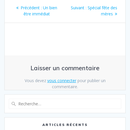
Navigation
Article
Article
Précédent :
Un bien
Suivant :
Spécial fête des
de
précédent
suivant
être immédiat
mères
:
:
l’article
Laisser un commentaire
Vous devez
vous connecter
pour publier un
commentaire.
Recherche
pour
:
ARTICLES RÉCENTS